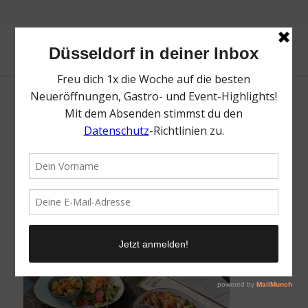
Herr Knillmann | Die Top 16 Spots in
Gerresheim | Magazin | Mr. Düsseldorf |
Foto: Mr. Düsseldorf
/
9. Juni 2026