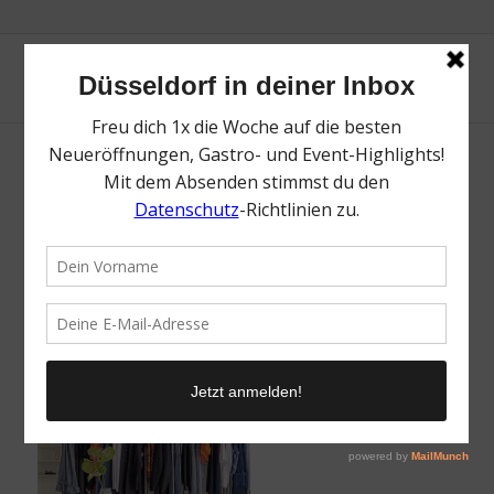
aest. | Top Fashion Stores in Düsseldorf |
Magazin | Mr. Düsseldorf | Foto: aest.
/
11. April 2024