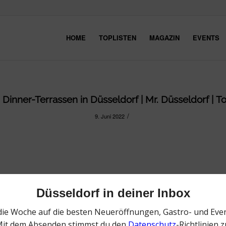
HOME
TOPLISTEN
MAGAZIN
EVENTS
Dinner-Terrassen in Düsseldorf | Mr. Düsseldorf | To
/
9. Juni 2022