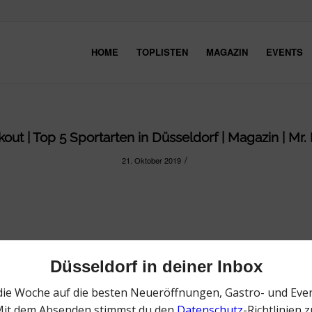
HOME
TOPLISTEN
MAGAZIN
EVENTS
out | Top 5 Sportarten in Düsseldorf | Magazin | Mr.
/
21. Oktober 2019