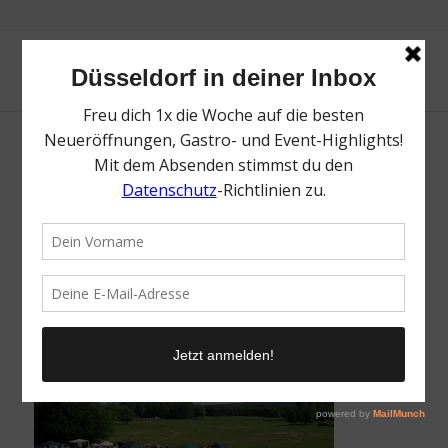
Rheinauen-Flohmarkt Bonn | Top
Trödelmärkte in Düsseldorf & Umgebung |
Magazin | Mr. Düsseldorf | Foto: Peter
Beckers / Wikipedia
/
8. August 2022