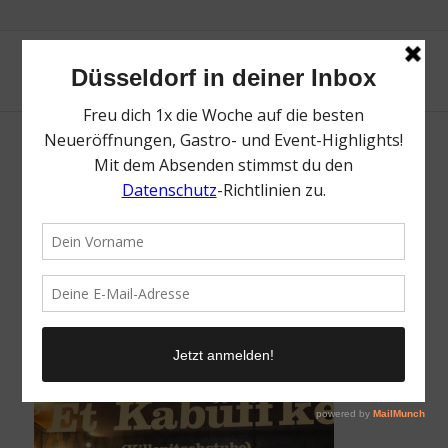
Et Kabüffke | Die 15 kultigsten Kneipen in
Düsseldorf | Mr. Düsseldorf | Topliste | Foto:
Jägerzug Jägerliebe 1954
/
17. Februar 2022