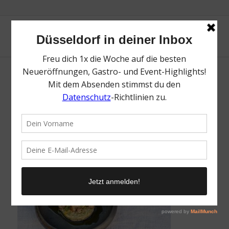
Finns Wine & Kitchen | Magazin | Mr.
Düsseldorf | © Finns Wine & Kitchen
/
14. Januar 2020