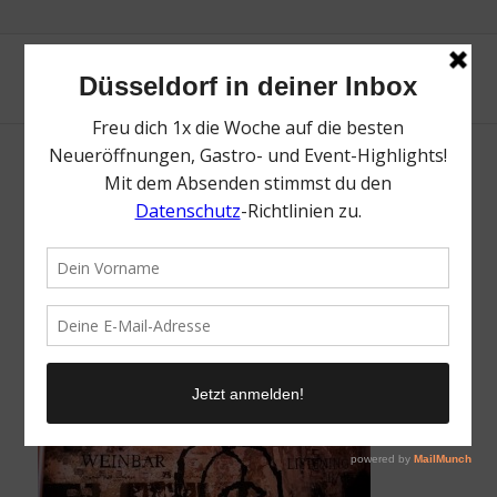
fett Weinbar | Magazin | Mr. Düsseldorf | ©
fett Weinbar
/
3. November 2022