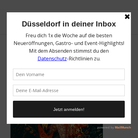
Nordstraße | Top Weihnachtsmärkte in
Düsseldorf | Mr. Düsseldorf | Foto: Pixabay
/
15. November 2023