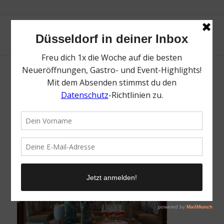
The Duchy | Die besten Tipps für Ostern in
Düsseldorf | Magazin | Mr. Düsseldorf | Foto:
The Duchy
/
30. März 2022