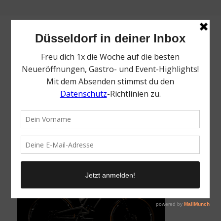
Baboon Bikes | Düsseldorf mit Fahrrad: Top
Strecken, Läden & mehr | Mr. Düsseldorf |
Foto: Baboon Bikes
/
7. Juni 2024