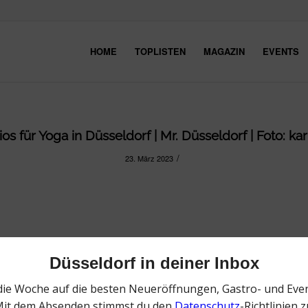
HOME
TOPLISTEN
MAGAZIN
EVENTS
os für Yoga in Düsseldorf | Mr. Düsseldorf | Foto: 
/
23. März 2023