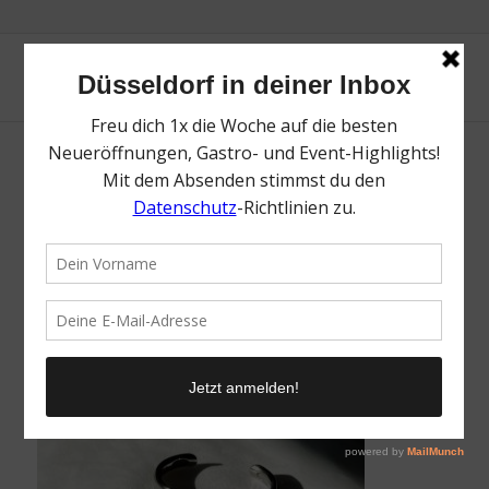
Nyyukin | Die Top Labels für Schmuck in
Düsseldorf | Magazin | Mr. Düsseldorf | Foto:
Nyyukin
/
1. Februar 2022