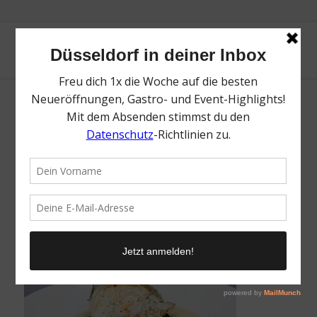
Brasserie Stadthaus | Top Restaurants für
einen Business Lunch in Düsseldorf |
Magazin | Mr. Düsseldorf | Foto: Brasserie
Stadthaus
/
21. Februar 2022