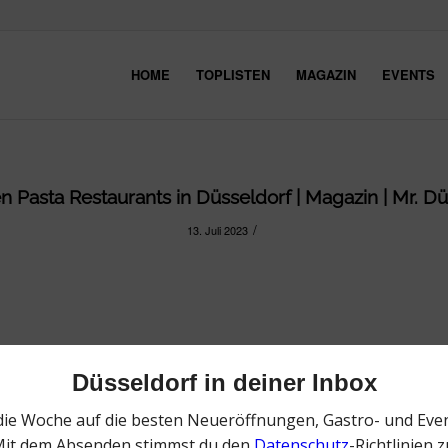
HOME
TOPLISTEN
MAGAZIN
EVENTS
en Pasta Restaurants in Düsseldorf | Magazin | Mr. Dü
/
13. Juli 2023