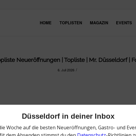
HOME
TOPLISTEN
MAGAZIN
EVENTS
liste Neueröffnungen | Topliste | Mr. Düsseldorf |
/
6. Juli 2026