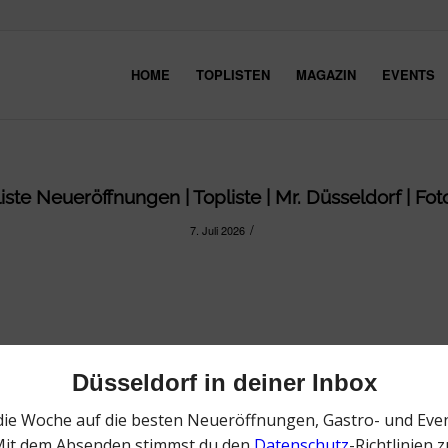
HOME
TOPLISTEN
MAGAZIN
EVENTS
liste Neueröffnungen | Topliste | Mr. Düsseldorf | Fot
/
7. Juli 2026