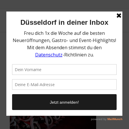
Beat81 | Topliste Neueröffnungen | Topliste |
Mr. Düsseldorf | Foto: Beat81
/
6. Juli 2026