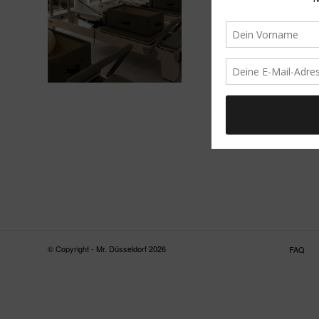
© Copyright - Mr. Düsseldorf 2026
FAQ