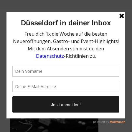
The Gate / Pixabay / Alexis_Guillon
/
29. Februar 2024