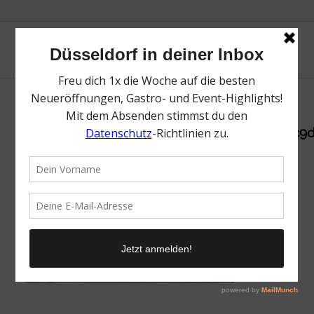
csm_2._Titelbild_Ausstellungen_2880x940_c9
/
30. Mai 2022