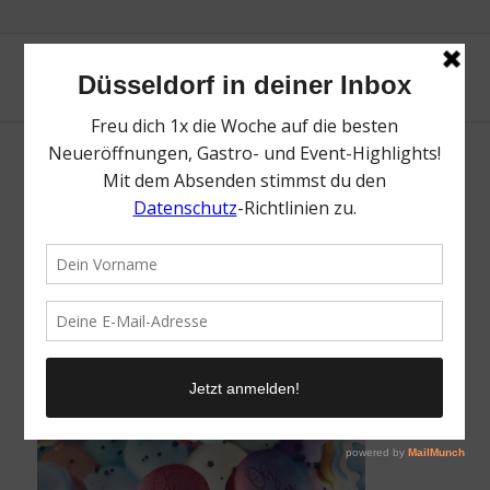
Bildschirmfoto 2021-08-18 um 17.31.05
/
18. August 2021