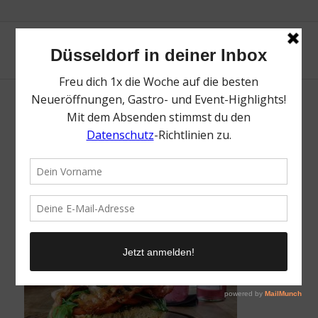
Flurklinik | Die besten Läden zum Brunchen
& Frühstücken in Düsseldorf | Mr.
Düsseldorf | Foto: Flurklinik
/
7. Dezember 2021