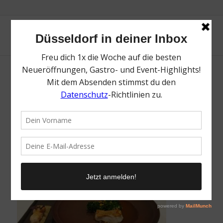
Nagaya | Die besten japanischen
Restaurants in Düsseldorf | Magazin | Mr.
Düsseldorf | Foto: Anna Bobrova
/
21. März 2022