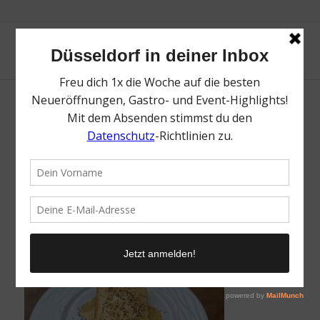
IMG-4919
/
9. November 2021