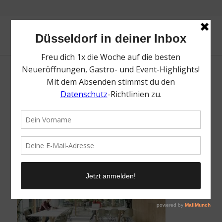
SPACES | Coworking Space | Die besten
Coworking Spaces zum Arbeiten | Mr.
Düsseldorf | Topliste | Foto: SPACES
/
11. Februar 2022