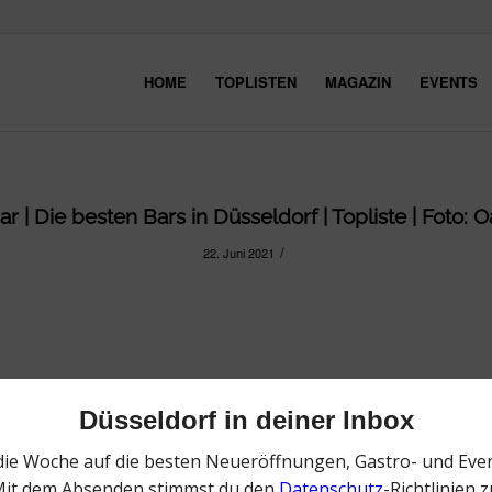
HOME
TOPLISTEN
MAGAZIN
EVENTS
ar | Die besten Bars in Düsseldorf | Topliste | Foto: O
/
22. Juni 2021