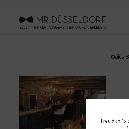
Oak’s B