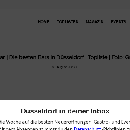
HOME
TOPLISTEN
MAGAZIN
EVENTS
r | Die besten Bars in Düsseldorf | Topliste | Foto: 
/
18. August 2023