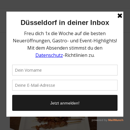
Chuan Wei Chan | Die besten asiatischen
Restaurants in Düsseldorf | Mr. Düsseldorf |
Foto: Lou Chung
/
28. Mai 2019