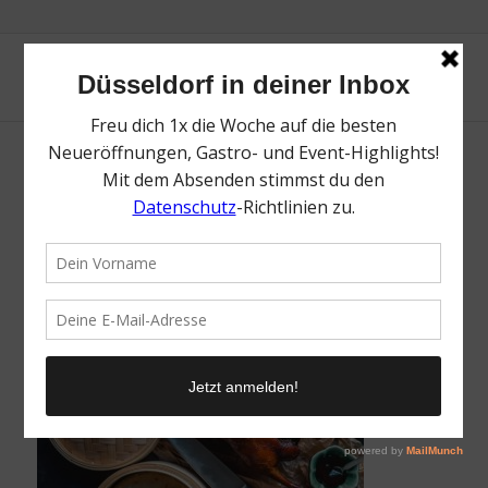
Cooking Dad | Die besten asiatischen
Restaurants in Düsseldorf | Mr. Düsseldorf |
Foto: Lou Chung
/
28. Mai 2019