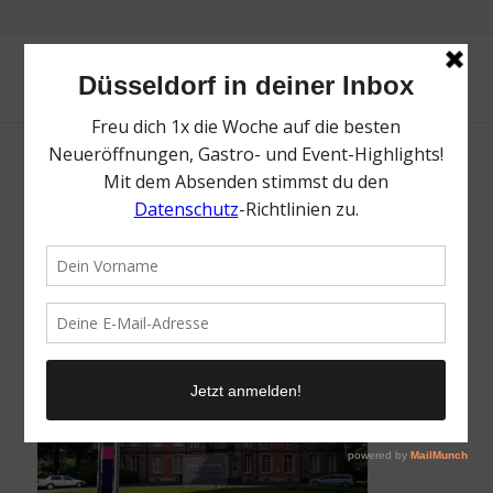
Schloss Jägerhof | Top 10 Schlösser in
Düsseldorf und Umgebung | Magazin | Mr.
Düsseldorf | Foto: @joachim.fromm
/
7. August 2021