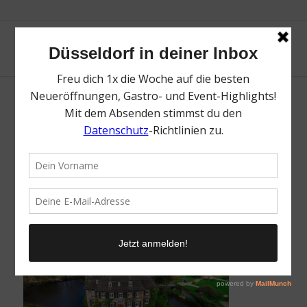
Schloss Linnep | Top 10 Schlösser in
Düsseldorf und Umgebung | Magazin | Mr.
Düsseldorf | Foto: Schloss Linnep
/
7. August 2021