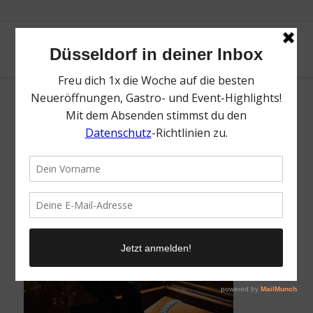
The Jury Experience | Der perfekte
Valentinstag in Düsseldorf | Magazin | Mr.
Düsseldorf | Foto: The Jury Experience
/
21. Januar 2026