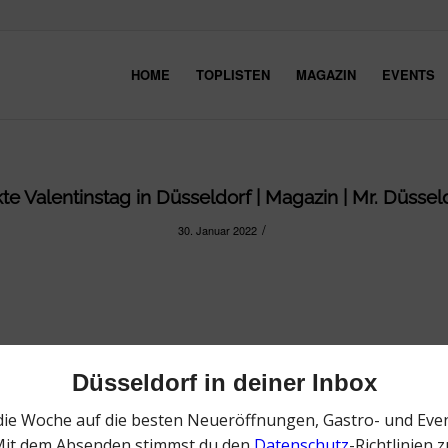
HOME
TOPLISTEN
MAGAZIN
EVENTS
e Valentinstag in Düsseldorf | Magazin | Mr. Düsseld
/
30. Januar 2022