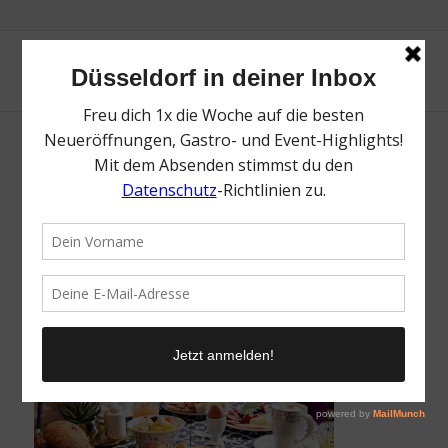
me and all hotels | Der perfekte
Valentinstag in Düsseldorf | Magazin | Mr.
Düsseldorf | Foto: me and all hotels
/
27. Januar 2025