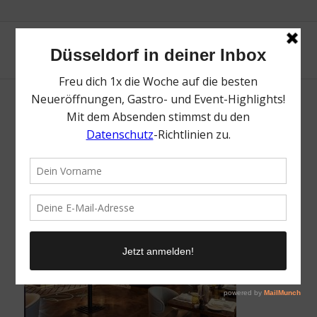
breidenbacher-hof-duesseldorf-the-
duchy-restaurant-20-d7c847a0
/
30. Januar 2022