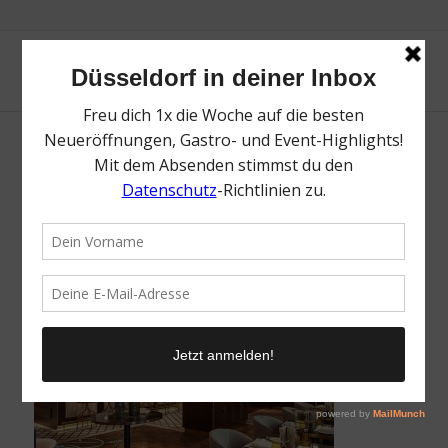
The Duchy | Der perfekte Valentinstag in
Düsseldorf | Magazin | Mr. Düsseldorf | Foto:
Breidenbacher Hof
/
30. Januar 2022