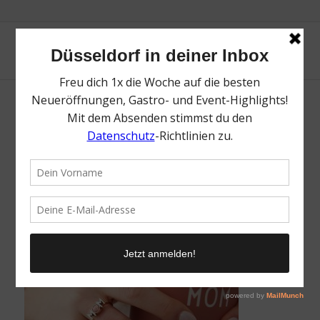
Design Letters | Die besten Tipps für Eltern
und Kind | Magazin | Mr. Düsseldorf | Foto:
Design Letters
/
22. September 2022