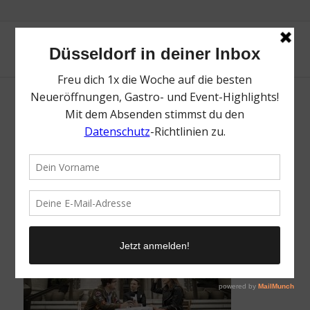
Robert, Timo und Paula (vlnr.) bei der
Aufnahme einer Folge des Podcasts
„rheingeredet“
/
23. Januar 2023