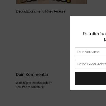
Degustationsmenü Rheinterasse
Dein Kommentar
Want to join the discussion?
Feel free to contribute!