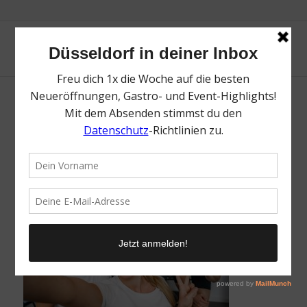
Daniel Philipp | Mr. Düsseldorf | Magazin |
Foto: Daniel Philipp
/
9. Januar 2023