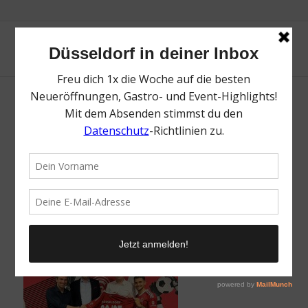
CapTrader | Mr. Düsseldorf | Magazin | Foto:
CapTrader
/
21. November 2022