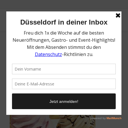
Sugarbird Cupcakes | Cafés | Mr. Düsseldorf
| Bild: @sugarbird_cupcakes Instagram
/
14. Januar 2019