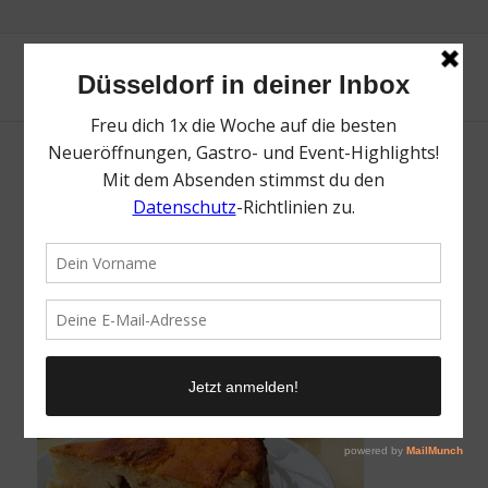
Kucheneck | Unsere Lieblingscafés in
Düsseldorf | Mr. Düsseldorf | Foto: Yelp /
Britta F.
/
21. Januar 2019