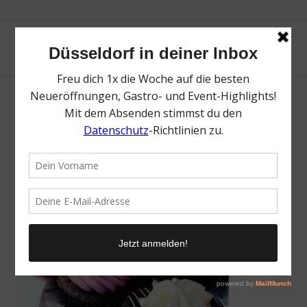
Sugarbird Cupcakes | Unsere
Lieblingscafés in Düsseldorf | Mr.
Düsseldorf | Foto: Sugarbird Cupcakes
/
21. Januar 2019