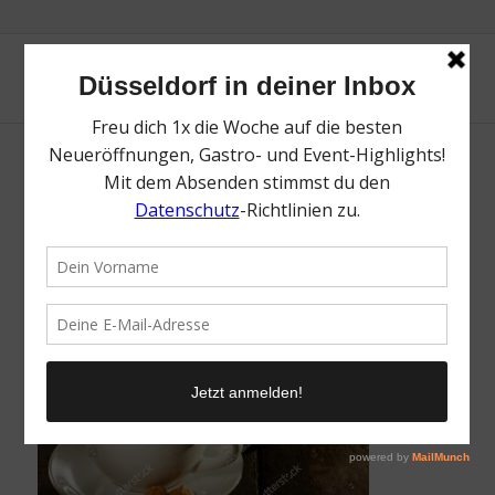
Cup of double espresso coffee with piece
of cake on wooden table
/
10. Dezember 2021