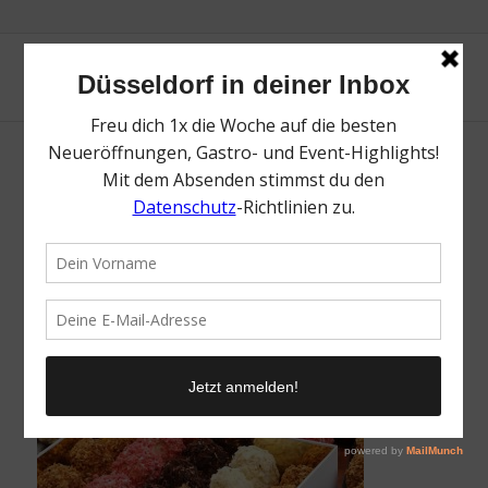
Aux Merveilleux de Fred | Top Cafés für
Kaffee und Kuchen in Düsseldorf | Mr.
Düsseldorf | Foto: Aux Merveilleux de Fred
/
6. März 2025