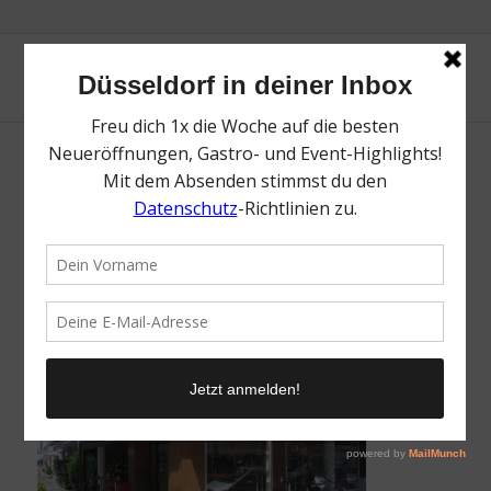
Engels Café | Unsere Lieblingscafés in
Düsseldorf | Mr. Düsseldorf | Foto: Engels
Café
/
10. Dezember 2021