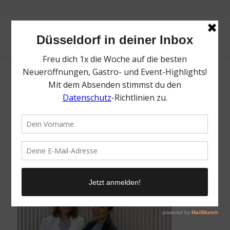
Greta & Tuba von docboom | rheingeredet
folge 34 | Mr. Düsseldorf
/
29. Juli 2021