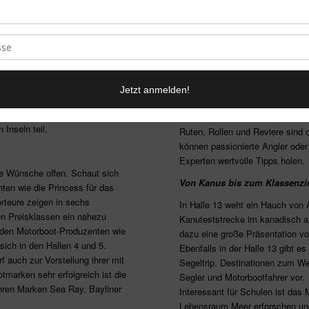
, mit so exotischen und
Zubehöre und Bordtechnik werden
sche Jungferninseln, Dominica,
Refit Center: Tipps zum Werte
wie St. Vincent und die
wird es schon schwer neue
Wie erhalte ich den Wert meines B
eltumspannend.“ Sehr gefragt bei
der Halle 11 gibt es Anleitunge
ngen, spiegeln sie doch oftmals
Booten, die auch langjährig gen
, die Azoren, Belgien
Infos für passionierte Angler
, Türkei, Fuerteventura,
 Inseln teil.
Ruten, Rollen und Reviere sind d
können passionierte Angler ode
Experten wertvolle Tipps holen.
e Wünsche offen. Schaut sich
Von Kanus bis zum Klassenzimm
ten wie die Princess für das
rteure zeigen in sechs
In Halle 13 weht ein Hauch von 
en Preisklassen ein nahezu
Kanuteststrecke im kanadisch a
nden Motorboot-Produzenten wie
dazu eine große Präsentation v
ich in den Hallen 4 und 5.
Ebenfalls in der Halle 13 gibt e
 auch zur Vorstellung ihrer mit
Segeltrip. Destinationen zum We
tmarken sehr erfolgreich ist die
Segler und Motorbootfahrer vor.
ihren Marken Sea Ray, Bayliner
Interessant für Schulen ist das
Lebensraum Meer erforschen und 