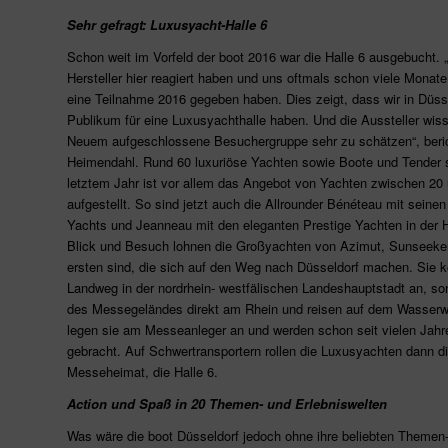
Sehr gefragt: Luxusyacht-Halle 6
Schon weit im Vorfeld der boot 2016 war die Halle 6 ausgebucht. „
Hersteller hier reagiert haben und uns oftmals schon viele Monate
eine Teilnahme 2016 gegeben haben. Dies zeigt, dass wir in Düsse
Publikum für eine Luxusyachthalle haben. Und die Aussteller wiss
Neuem aufgeschlossene Besuchergruppe sehr zu schätzen“, berich
Heimendahl. Rund 60 luxuriöse Yachten sowie Boote und Tender si
letztem Jahr ist vor allem das Angebot von Yachten zwischen 20 
aufgestellt. So sind jetzt auch die Allrounder Bénéteau mit seine
Yachts und Jeanneau mit den eleganten Prestige Yachten in der H
Blick und Besuch lohnen die Großyachten von Azimut, Sunseeker 
ersten sind, die sich auf den Weg nach Düsseldorf machen. Sie
Landweg in der nordrhein- westfälischen Landeshauptstadt an, so
des Messegeländes direkt am Rhein und reisen auf dem Wasser
legen sie am Messeanleger an und werden schon seit vielen Jahre
gebracht. Auf Schwertransportern rollen die Luxusyachten dann di
Messeheimat, die Halle 6.
Action und Spaß in 20 Themen- und Erlebniswelten
Was wäre die boot Düsseldorf jedoch ohne ihre beliebten Themen-