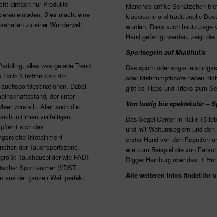
cht einfach nur Produkte
Manches antike Schätzchen biete
ieren einladen. Dies macht eine
klassische und traditionelle Boo
ehallen zu einer Wunderwelt
wurden. Dass auch heutzutage vi
Hand gefertigt werden, zeigt di
Sportsegeln auf Multihulls
addling, alles was gerade Trend
Das sport- oder sogar leistungss
 Halle 3 treffen sich die
oder Mehrrumpfboote haben nicht
Tauchsportdestinationen. Dabei
gibt es Tipps und Tricks zum S
einschaftsstand, der unter
Von lustig bis spektakulär –
eer vorstellt. Aber auch die
ich mit ihren vielfältigen
Das Segel Center in Halle 15 l
pfiehlt sich das
und mit Weltumseglern und den S
gsreiche Infotainment-
erster Hand von den Regatten u
rnchen der Tauchsportszene.
wie zum Beispiel die von Parso
große Tauchausbilder wie PADI,
Digger Hamburg über das „1 Hu
utscher Sporttaucher (VDST)
Alle weiteren Infos findet ihr 
n aus der ganzen Welt perfekt