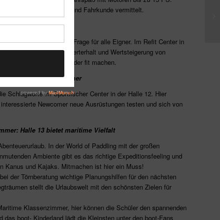
 erklärt sowie Motoren- und Fahrkunde vermittelt.
rhalt des Bootes
ootes, ist eine zentrale Frage für alle Eigner. Im Refit Center in
n und Informationen zum Werterhalt und Wertsteigerung von
utzte Wasserfahrzeuge wieder fit machen.
 und interessierte Newcomer
ie Schlagworte im Sportfischer Center in der Halle 12. Hier
r interessierte Newcomer neue Ausrüstungen testen und sich von
er: Halle 13 bietet maritime Vielfalt
Abenteuerurlaub. In der World of Paddling mit der großen
nmutenden Ambiente gibt es das richtige Expeditionsfeeling und
on Kanus und Kajaks. Mitmachen ist hier ein Muss!
s bei der Törnberatung wichtige Planungshilfen für den nächsten
gträumen stellt die Urlaubswelt mit den schönsten Zielen für
 Maritime Klassenzimmer, hier können die Schüler den spannenden
das boot- Kinderland lädt die Kleinsten unter den boot-Fans