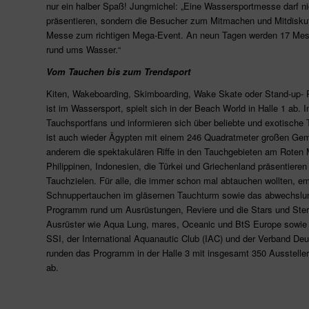
nur ein halber Spaß! Jungmichel: „Eine Wassersportmesse darf ni
präsentieren, sondern die Besucher zum Mitmachen und Mitdiskut
Messe zum richtigen Mega-Event. An neun Tagen werden 17 Mess
rund ums Wasser.“
Vom Tauchen bis zum Trendsport
Kiten, Wakeboarding, Skimboarding, Wake Skate oder Stand-up- P
ist im Wassersport, spielt sich in der Beach World in Halle 1 ab. In
Tauchsportfans und informieren sich über beliebte und exotische 
ist auch wieder Ägypten mit einem 246 Quadratmeter großen Gem
anderem die spektakulären Riffe in den Tauchgebieten am Roten M
Philippinen, Indonesien, die Türkei und Griechenland präsentieren s
Tauchzielen. Für alle, die immer schon mal abtauchen wollten, em
Schnuppertauchen im gläsernen Tauchturm sowie das abwechslun
Programm rund um Ausrüstungen, Reviere und die Stars und Ste
Ausrüster wie Aqua Lung, mares, Oceanic und BtS Europe sowie 
SSI, der International Aquanautic Club (IAC) und der Verband De
runden das Programm in der Halle 3 mit insgesamt 350 Aussteller
ab.