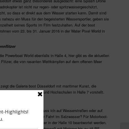
üsseldorf etwas ganz Besonderes ausgedacht: eine Splash Drone
adrokopter ist nicht nur regen- oder spritzwassergeschützt,
ht, so dass er direkt aus dem Wasser starten kann. Damit sind
s nahezu ein Muss für den begeisterten Wassersportler, geben sie
nzelheit seines Sports im Film festzuhalten. Auf der boot
ohnen vom 23. bis 31. Januar 2016 in der Water Pixel World in
nnflitzer
ie Powerboat World ebenfalls in Halle 4, hier gibt es die aktuellen
 Flitzer, die von rasanten Wettkämpfen auf dem offenen Meer
eigt die Galeria boot Düsseldorf mit maritimer Kunst, die
ht und Künstler, Ateliers und Hochschulen in Halle 7 vorstellt.
 Center
 ohne Führerschein, wie muss ich auf Wasserstraßen oder auf
 ich meinen Motor nach der Fahrt im Salzwasser? Für Motorboot-
agen, die im Motorboot Center in der Halle 10 beantwortet werden.
r den Führerscheinfreien Fahrspaß mit Motoren bis zu 15 PS.