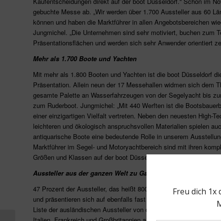
Kaufentscheidungen direkt auf der boot Düsseldorf.“ Schon im No
gebuchte Messe ab. „Wir werden über 1.700 Aussteller aus 60 Lä
können und haben die Marktführer in allen Angebotsbereichen wied
Jungmichel. „Die Unternehmen sind sehr motiviert, buchen zum T
Präsentationsflächen und werden sich sehr Anwender orientiert ze
Mehr als 1.700 Boote und Yachten
Mit mehr als 1.800 Booten und Yachten ist die boot Düsseldorf di
Präsentation. Allein neun der 17 Messehallen widmen sich dem T
gesamte Palette an Wasserfahrzeugen von der Segelyacht bis z
zum Ruderboot. Jungmichel: „Mit 440 Werften ist die Bootsbauer
einer einzigartigen Vielfalt vertreten. Neben den neuesten High-
leichteren und ökologisch anspruchsvollen Materialien spielen au
antiquarische Boote eine bedeutende Rolle in unserem Ausstellun
Marktführer im Segel- und Motoryachtbereich sind mit ihren kompl
Größen und Klassen auf der boot Düsseldorf 2016 vertreten.
Aussteller aus der ganzen Welt zu Gast in Düsseldorf
47 Prozent der Aussteller, das heißt 800 Teilnehmer, kommen auf
und präsentieren sich auf ebenfalls fast 50 Prozent der Ausstellung
Liste der ausländischen Aussteller von den großen Wassersportna
Italien, Frankreich und Großbritannien angeführt. Erstmals mit an