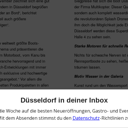
vember zeichnet sich eine gut
Siegpreise hat sich die boot D
ndern in Düsseldorf begrüßen
der Firma Multikopter. Dieser Qu
er an Bord“, berichtet
sondern auch komplett wasserdic
eil auch größere
die revolutionären Splash Drone
igen“.
ihm doch die Möglichkeit jede Ei
Düsseldorf werden diese Superdr
Halle 4 zu sehen sein.
e weltweit größte Boots-
Starke Motoren für schnelle Re
hema und präsentieren die
um Motorboot, vom Kanu bis
Nichts für schwache Nerven ist d
branche hervorragend und in
Rennsportboote zu sehen, heiße
Tech-Entwicklungen mit immer
träumen lassen.
ch exklusive und hochwertige
Motiv Wasser in der Galeria
gsangebot.“ Vor allem die
etten Produktpaletten in allen
Kunst rund um den Wassersport z
Traditionelles mit Modernem misc
Einsteiger-Infos im Motorboot
 der boot nicht aus Deutschland
Wie steuere ich mein Boot auch
sfläche. Traditionell wird die
dem Meer fahren oder wie warte
tionen wie den Niederlanden,
Einsteiger oftmals kniffelige Fr
 Bord sind die kompletten
Hier gibt es das Basiswissen fü