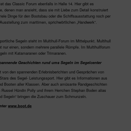
t das Classic Forum ebenfalls in Halle 14. Hier gibt es
te, denen man ansieht, dass sie mit Liebe zum Detail konstruiert
ele Dinge für den Bootsbau oder die Schiffsausstattung noch per
e Ausstellung zum maritimen, sprichwörtlichen „Handwerk“.
portliche Segeln steht im Multihull-Forum im Mittelpunkt. Multihull
 nur einen, sondern mehrere parallele Rümpfe. Im Multihullforum
egeln mit Katamaranen oder Trimaranen.
 Spannende Geschichten rund ums Segeln im Segelcenter
ebt von den spannenden Erlebnisberichten und Gesprächen von
tars des Segel- Leistungssport. Hier gibt es Informationen aus
nd Booten aller Klassen. Aber auch amüsante Randgeschichten
n Russel Hündin Polly und ihrem Herrchen Stephan Boden alias
nd Segeln“ bringen die Zuschauer zum Schmunzeln.
unter
www.boot.de