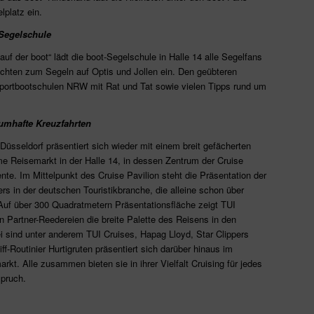
lplatz ein.
Segelschule
uf der boot“ lädt die boot-Segelschule in Halle 14 alle Segelfans
chten zum Segeln auf Optis und Jollen ein. Den geübteren
Sportbootschulen NRW mit Rat und Tat sowie vielen Tipps rund um
aumhafte Kreuzfahrten
 Düsseldorf präsentiert sich wieder mit einem breit gefächerten
ime Reisemarkt in der Halle 14, in dessen Zentrum der Cruise
ente. Im Mittelpunkt des Cruise Pavilion steht die Präsentation der
rs in der deutschen Touristikbranche, die alleine schon über
. Auf über 300 Quadratmetern Präsentationsfläche zeigt TUI
Partner-Reedereien die breite Palette des Reisens in den
 sind unter anderem TUI Cruises, Hapag Lloyd, Star Clippers
ff-Routinier Hurtigruten präsentiert sich darüber hinaus im
t. Alle zusammen bieten sie in ihrer Vielfalt Cruising für jedes
spruch.