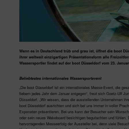
Wenn es in Deutschland trüb und grau ist, öffnet die boot Dü
ihrer weltweit einzigartigen Präsentationsform alle Freizeitf
Wassersportler findet auf der boot Düsseldorf vom 23. Januar
Beliebtestes internationales Wassersportevent
„Die boot Düsseldorf ist ein internationales Messe-Event, die ge
fiebern jedes Jahr dem Januar entgegen“, freut sich Goetz-Ulf Jun
Düsseldorf. „Wir wissen, dass die ausstellenden Unternehmen ihr
boot Düsseldorf ausrichten und sich bei uns immer in voller Prach
Exponaten präsentieren. Bei uns kann der Besucher sein Wunsch
oder sein neues Wakeboard besichtigen begutachten und fühlen. 
hervorragenden Messeerfolg der Aussteller bei, denn viele Besuche