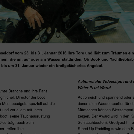
sseldorf vom 23. bis 31. Januar 2016 ihre Tore und lädt zum Träumen ein
ormen, die im, auf oder am Wasser stattfinden. Ob Boot- und Yachtliebhab
 bis um 31. Januar wieder ein breitgefächertes Angebot.
Actionreiche Videoclips rund
Water Pixel World
samte Branche und ihre Fans
gmichel, Director der boot
Actionreich und spannend oder a
e Messebudgets speziell auf die
denen sich Wassersportler für 
t und vor allem mit ihren
Mitmachen können Wassersportler
boot, seine Tauchausrüstung
zeigen. Der Award wird in den K
Dies trägt auch zum
Schlauchbooten), Großyacht, Ta
r treffen ihre
Stand Up Paddling sowie dem Fa