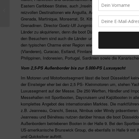
Eastern Caribbean States, auch „Inseln über dem Winde“ genannt
Isabella glutenfreie
reizvollen Destinationen wie Anguilla, Antigua und Barbuda, Briti
Pâtisserie
Grenada, Martinique, Monserrat, St. Kitts und Nevis, Sr. Lucia so
Grenadinen. Director Goetz-Ulf Jungmichel erklärt: „So langsam 
Länder zu akquirieren, denn die boot Düsseldorf ist tatsächlich w
den Besuchern sind auch die Länder- und Gemeinschaftsbeteiligu
den typischen Charme einer Region wieder. 2016 nehmen Ägypten
(Vlanderen), Curacao, Estland, Finnland, die Niederlande, Kroatien
Philippinen, Indonesien, Portugal, Sardinien sowie die Kanarischen
Vom 2,5-PS Außenborder bis zur 5.000-PS Luxusyacht
Im Motoren und Motorbootsegment lässt die boot Düsseldorf kein
der Einsteiger eher bei den 2,5 PS- Kleinmotoren um, stehen Yach
Luxussegment auf der Messe. Die 250 Werften, Händler und Impo
Messehallen mit Sportbooten, Daycruisern und Kajütbooten in all
komplettes Angebot des internationalen Marktes. Die marktführe
z.B. Jeanneau, Cranchi, Sessa, Nimbus oder Windy präsentieren s
Jeanneau und Bénéteau nutzen darüber hinaus die boot Düsseldorf
Außenbordern betriebenen Booten in der Halle 9. Bei den Sportboo
US-amerikanische Brunswick Group, die ebenfalls in Halle 9 mit 
und Quicksilver auftritt.