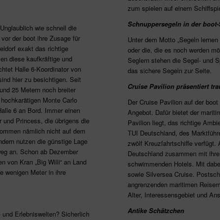
zum spielen auf einem Schiffspie
Schnuppersegeln in der boot-
Unglaublich wie schnell die
 vor der boot ihre Zusage für
Unter dem Motto „Segeln lernen a
ldorf exakt das richtige
oder die, die es noch werden mö
en diese kaufkräftige und
Seglern stehen die Segel- und 
tet Halle 6-Koordinator von
das sichere Segeln zur Seite.
nd hier zu besichtigen. Seit
Cruise Pavilion präsentiert tr
und 25 Metern noch breiter
n hochkarätigen Monte Carlo
Der Cruise Pavilion auf der boot
alle 6 an Bord. Immer einen
Angebot. Dafür bietet der marit
und Princess, die übrigens die
Pavilion liegt, das richtige Ambi
 kommen nämlich nicht auf dem
TUI Deutschland, des Marktführe
ndern nutzen die günstige Lage
zwölf Kreuzfahrtschiffe verfügt
weg an. Schon ab Dezember
Deutschland zusammen mit ihren 
n von Kran „Big Willi“ an Land
schwimmenden Hotels. Mit dabei
e wenigen Meter in ihre
sowie Silversea Cruise. Postschi
angrenzenden maritimen Reisemark
Alter, Interessensgebiet und An
Antike Schätzchen
 und Erlebniswelten? Sicherlich